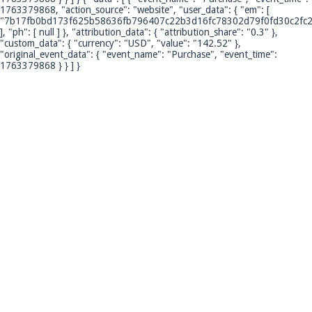
1763379868, "action_source": "website", "user_data": { "em": [
"7b17fb0bd173f625b58636fb796407c22b3d16fc78302d79f0fd30c2fc2
], "ph": [ null ] }, "attribution_data": { "attribution_share": "0.3" },
"custom_data": { "currency": "USD", "value": "142.52" },
"original_event_data": { "event_name": "Purchase", "event_time":
1763379868 } } ] }