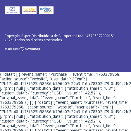
Copyright Aspex Distribuidora de Autopeças Ltda - 45705372000151 -
2026. Todos os direitos reservados.
{ "data": [ { "event_name": "Purchase", "event_time": 1763379868,
"action_source": "website", "user_data": { "em": [
"7b17fb0bd173f625b58636fb796407c22b3d16fc78302d79f0fd30c2fc2
], "ph": [ null ] }, "attribution_data": { "attribution_share": "0.3" },
"custom_data": { "currency": "USD", "value": "142.52" },
"original_event_data": { "event_name": "Purchase", "event_time":
1763379868 } } ] }
{ "data": [ { "event_name": "Purchase", "event_time":
1763379868, "action_source": "website", "user_data": { "em": [
"7b17fb0bd173f625b58636fb796407c22b3d16fc78302d79f0fd30c2fc2
], "ph": [ null ] }, "attribution_data": { "attribution_share": "0.3" },
"custom_data": { "currency": "USD", "value": "142.52" },
"original_event_data": { "event_name": "Purchase", "event_time":
1763379868 } } ] }
{ "data": [ { "event_name": "Purchase", "event_time":