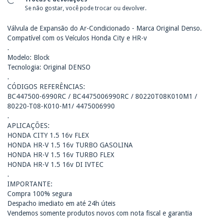
Se não gostar, você pode trocar ou devolver.
Válvula de Expansão do Ar-Condicionado - Marca Original Denso.
Compatível com os Veículos Honda City e HR-v
.
Modelo: Block
Tecnologia: Original DENSO
.
CÓDIGOS REFERÊNCIAS:
BC447500-6990RC / BC4475006990RC / 80220T08K010M1 /
80220-T08-K010-M1/ 4475006990
.
APLICAÇÕES:
HONDA CITY 1.5 16v FLEX
HONDA HR-V 1.5 16v TURBO GASOLINA
HONDA HR-V 1.5 16v TURBO FLEX
HONDA HR-V 1.5 16v DI IVTEC
.
IMPORTANTE:
Compra 100% segura
Despacho imediato em até 24h úteis
Vendemos somente produtos novos com nota fiscal e garantia