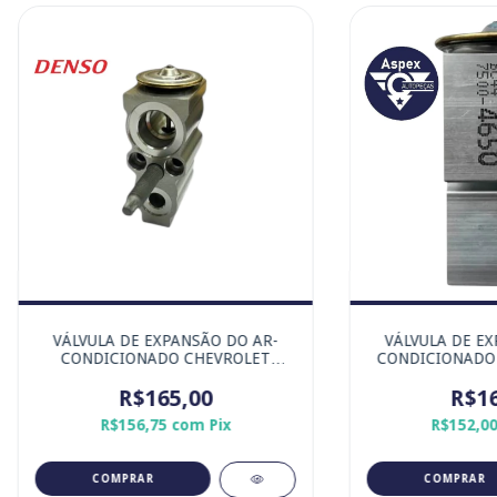
VÁLVULA DE EXPANSÃO DO AR-
VÁLVULA DE EX
CONDICIONADO CHEVROLET
CONDICIONADO 
COBALT ONIX PRISMA SPIN.
MARACA ORI
R$165,00
R$16
R$156,75
com
Pix
R$152,0