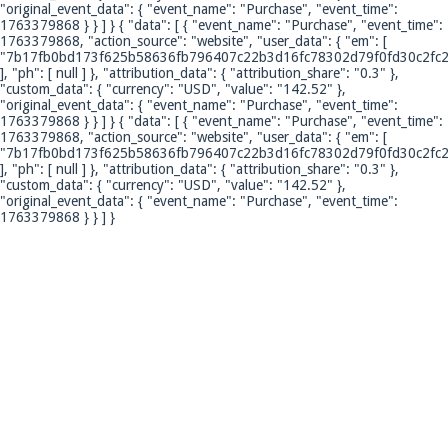
"original_event_data": { "event_name": "Purchase", "event_time":
1763379868 } } ] }
{ "data": [ { "event_name": "Purchase", "event_time":
1763379868, "action_source": "website", "user_data": { "em": [
"7b17fb0bd173f625b58636fb796407c22b3d16fc78302d79f0fd30c2fc2
], "ph": [ null ] }, "attribution_data": { "attribution_share": "0.3" },
"custom_data": { "currency": "USD", "value": "142.52" },
"original_event_data": { "event_name": "Purchase", "event_time":
1763379868 } } ] }
{ "data": [ { "event_name": "Purchase", "event_time":
1763379868, "action_source": "website", "user_data": { "em": [
"7b17fb0bd173f625b58636fb796407c22b3d16fc78302d79f0fd30c2fc2
], "ph": [ null ] }, "attribution_data": { "attribution_share": "0.3" },
"custom_data": { "currency": "USD", "value": "142.52" },
"original_event_data": { "event_name": "Purchase", "event_time":
1763379868 } } ] }