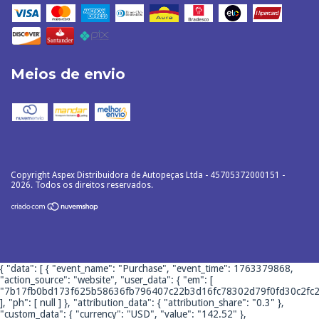
Meios de envio
Copyright Aspex Distribuidora de Autopeças Ltda - 45705372000151 -
2026. Todos os direitos reservados.
{ "data": [ { "event_name": "Purchase", "event_time": 1763379868,
"action_source": "website", "user_data": { "em": [
"7b17fb0bd173f625b58636fb796407c22b3d16fc78302d79f0fd30c2fc2
], "ph": [ null ] }, "attribution_data": { "attribution_share": "0.3" },
"custom_data": { "currency": "USD", "value": "142.52" },