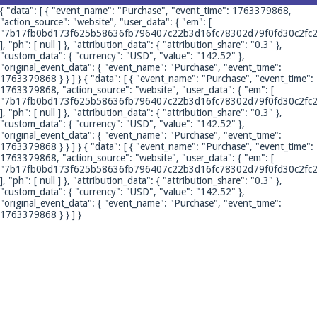
{ "data": [ { "event_name": "Purchase", "event_time": 1763379868,
"action_source": "website", "user_data": { "em": [
"7b17fb0bd173f625b58636fb796407c22b3d16fc78302d79f0fd30c2fc2
], "ph": [ null ] }, "attribution_data": { "attribution_share": "0.3" },
"custom_data": { "currency": "USD", "value": "142.52" },
"original_event_data": { "event_name": "Purchase", "event_time":
1763379868 } } ] }
{ "data": [ { "event_name": "Purchase", "event_time":
1763379868, "action_source": "website", "user_data": { "em": [
"7b17fb0bd173f625b58636fb796407c22b3d16fc78302d79f0fd30c2fc2
], "ph": [ null ] }, "attribution_data": { "attribution_share": "0.3" },
"custom_data": { "currency": "USD", "value": "142.52" },
"original_event_data": { "event_name": "Purchase", "event_time":
1763379868 } } ] }
{ "data": [ { "event_name": "Purchase", "event_time":
1763379868, "action_source": "website", "user_data": { "em": [
"7b17fb0bd173f625b58636fb796407c22b3d16fc78302d79f0fd30c2fc2
], "ph": [ null ] }, "attribution_data": { "attribution_share": "0.3" },
"custom_data": { "currency": "USD", "value": "142.52" },
"original_event_data": { "event_name": "Purchase", "event_time":
1763379868 } } ] }