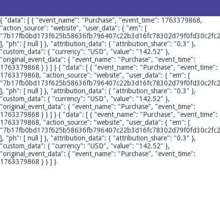
{ "data": [ { "event_name": "Purchase", "event_time": 1763379868,
"action_source": "website", "user_data": { "em": [
"7b17fb0bd173f625b58636fb796407c22b3d16fc78302d79f0fd30c2fc2
], "ph": [ null ] }, "attribution_data": { "attribution_share": "0.3" },
"custom_data": { "currency": "USD", "value": "142.52" },
"original_event_data": { "event_name": "Purchase", "event_time":
1763379868 } } ] }
{ "data": [ { "event_name": "Purchase", "event_time":
1763379868, "action_source": "website", "user_data": { "em": [
"7b17fb0bd173f625b58636fb796407c22b3d16fc78302d79f0fd30c2fc2
], "ph": [ null ] }, "attribution_data": { "attribution_share": "0.3" },
"custom_data": { "currency": "USD", "value": "142.52" },
"original_event_data": { "event_name": "Purchase", "event_time":
1763379868 } } ] }
{ "data": [ { "event_name": "Purchase", "event_time":
1763379868, "action_source": "website", "user_data": { "em": [
"7b17fb0bd173f625b58636fb796407c22b3d16fc78302d79f0fd30c2fc2
], "ph": [ null ] }, "attribution_data": { "attribution_share": "0.3" },
"custom_data": { "currency": "USD", "value": "142.52" },
"original_event_data": { "event_name": "Purchase", "event_time":
1763379868 } } ] }