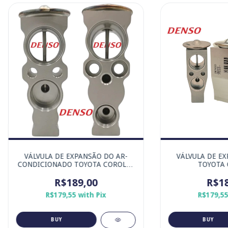
VÁLVULA DE EXPANSÃO DO AR-
VÁLVULA DE E
CONDICIONADO TOYOTA COROLLA
TOYOTA 
- MARCA ORIGINAL DENSO
R$189,00
R$18
R$179,55
with
Pix
R$179,5