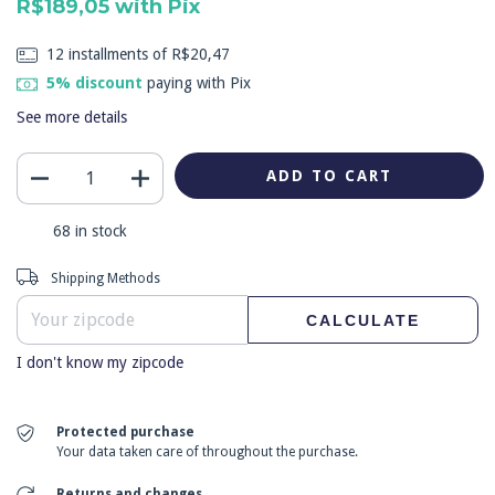
R$189,05
with
Pix
12
installments of
R$20,47
5% discount
paying with Pix
See more details
68
in stock
Shipping for zipcode:
CHANGE ZIPCODE
Shipping Methods
CALCULATE
I don't know my zipcode
Protected purchase
Your data taken care of throughout the purchase.
Returns and changes