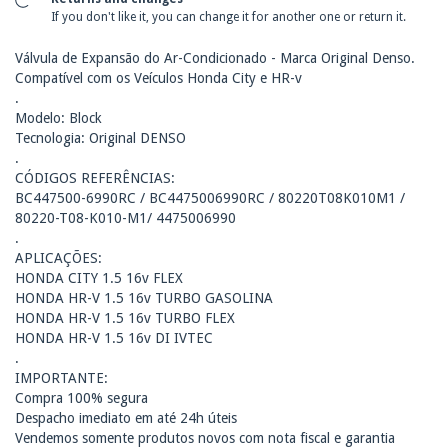
If you don't like it, you can change it for another one or return it.
Válvula de Expansão do Ar-Condicionado - Marca Original Denso.
Compatível com os Veículos Honda City e HR-v
.
Modelo: Block
Tecnologia: Original DENSO
.
CÓDIGOS REFERÊNCIAS:
BC447500-6990RC / BC4475006990RC / 80220T08K010M1 /
80220-T08-K010-M1/ 4475006990
.
APLICAÇÕES:
HONDA CITY 1.5 16v FLEX
HONDA HR-V 1.5 16v TURBO GASOLINA
HONDA HR-V 1.5 16v TURBO FLEX
HONDA HR-V 1.5 16v DI IVTEC
.
IMPORTANTE:
Compra 100% segura
Despacho imediato em até 24h úteis
Vendemos somente produtos novos com nota fiscal e garantia