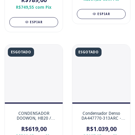
R$789,00
R$749,55
com
Pix
ESPIAR
ESPIAR
ESGOTADO
ESGOTADO
CONDENSADOR
Condensador Denso
DOOWON, HB20 /
DA447770-313ARC -
HB20S 1.0 12v 2012-
Chevrolet Cruze
2019 / HB20 / HB20S 1.6
R$619,00
R$1.039,00
16v 2012-2019 /