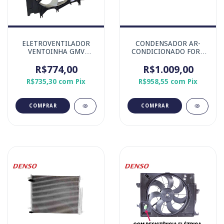
ELETROVENTILADOR
CONDENSADOR AR-
VENTOINHA GMV
CONDICIONADO FORD
TOYOTA ETIOS 2015
KA 1.5 12v MOTOR
R$774,00
R$1.009,00
DRAGON COM
TRANSMISSÃO
R$735,30
com
Pix
R$958,55
com
Pix
AUTOMÁTICO