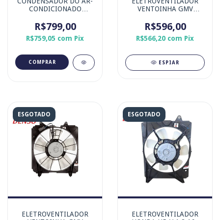
CONDENSADOR DO AR-
ELETROVENTILADOR
CONDICIONADO
VENTOINHA GMV
CHEVROLET COBALT,
HONDA NEW CIVIC G8
ONIX, PRISMA E SPIN
R$799,00
LADO DIREITO /
R$596,00
MARCA DENSO
PASSAGEIRO
R$759,05
com
Pix
R$566,20
com
Pix
ESPIAR
ESGOTADO
ESGOTADO
ELETROVENTILADOR
ELETROVENTILADOR