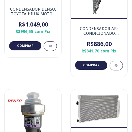
CONDENSADOR DENSO,
TOYOTA HILUX MOTOR
1GD-FTV 2.8 16v.
R$1.049,00
CONDENSADOR AR-
R$996,55
com
Pix
CONDICIONADO
HYUNDAI CRETA 1.0 12V
TGDi - MARCA DOOWON
R$886,00
R$841,70
com
Pix