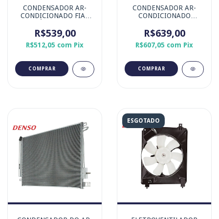
CONDENSADOR AR-
CONDENSADOR AR-
CONDICIONADO FIAT
CONDICIONADO
DOBLÒ, IDEA, PALIO,
CHEVROLET COBALT,
SIENA e STRADA.
R$539,00
ONIX, PRISMA e SPIN
R$639,00
MOTOR FIRE
SPE/4 ECO ASP202-
R$512,05
com
Pix
R$607,05
com
Pix
0677S
ESGOTADO