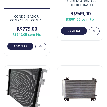
CONDENSADOR AR-
CONDICIONADO
APLICAÇÃO MICRO-
ÔNIBUS SD8 (SISTEMA
R$949,00
DENSO)
CONDENSADOR,
R$901,55
com
Pix
COMPATÍVEL COM AS
MÁQUINAS
CATERPILLAR,
R$779,00
KOMATSU e SANY
R$740,05
com
Pix