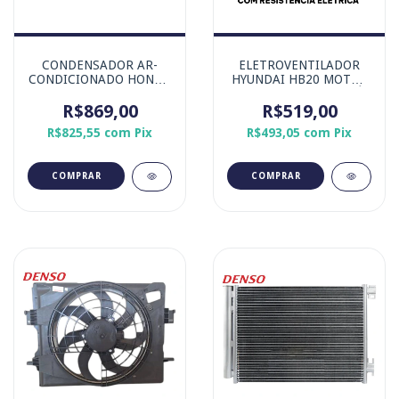
CONDENSADOR AR-
ELETROVENTILADOR
CONDICIONADO HONDA
HYUNDAI HB20 MOTOR
CIVIC G10 2.0 16V I-
GAMMA E KAPPA ATÉ
VTEC FLEXONE
R$869,00
2019 MARCA DENSO
R$519,00
R$825,55
com
Pix
R$493,05
com
Pix