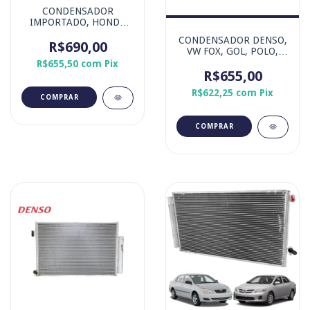
CONDENSADOR
IMPORTADO, HONDA
CIVIC 2.0 16V 2017-
CONDENSADOR DENSO,
R$690,00
2021
VW FOX, GOL, POLO,
SAVEIRO, SPACECROSS,
R$655,50
com
Pix
SPACEFOX e VOYAGE
R$655,00
R$622,25
com
Pix