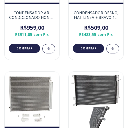
CONDENSADOR AR-
CONDENSADOR DESNO,
CONDICIONADO HONDA
FIAT LINEA e BRAVO 1.8
NEW FIT 2ª GERAÇÃO -
16v
MARCA DENSO
R$959,00
R$509,00
R$911,05
com
Pix
R$483,55
com
Pix