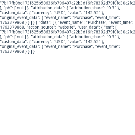
"7b17fb0bd173f625b58636fb796407c22b3d16fc78302d79f0fd30c2fc2
], "ph": [ null ] }, "attribution_data": { "attribution_share": "0.3" },
"custom_data": { "currency": "USD", "value": "142.52" },
"original_event_data": { "event_name": "Purchase", "event_time":
1763379868 } } ] }
{ "data": [ { "event_name": "Purchase", "event_time":
1763379868, "action_source": "website", "user_data": { "em": [
"7b17fb0bd173f625b58636fb796407c22b3d16fc78302d79f0fd30c2fc2
], "ph": [ null ] }, "attribution_data": { "attribution_share": "0.3" },
"custom_data": { "currency": "USD", "value": "142.52" },
"original_event_data": { "event_name": "Purchase", "event_time":
1763379868 } } ] }