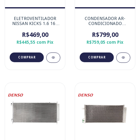
ELETROVENTILADOR
CONDENSADOR AR-
NISSAN KICKS 1.6 16V
CONDICIONADO
MOTOR ASPIRADO
NISSAN KICKS 1.6 16V
R$469,00
MOTOR ASPIRADO
R$799,00
R$445,55
com
Pix
R$759,05
com
Pix