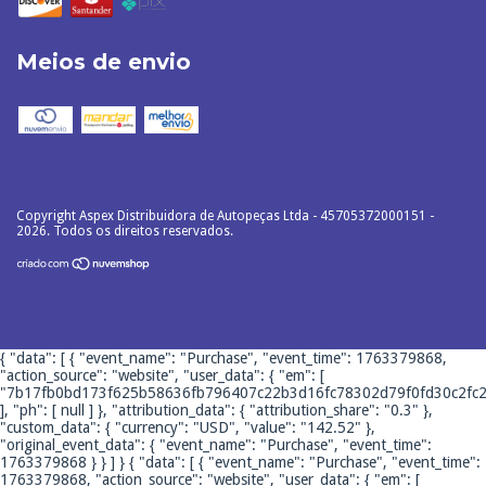
Meios de envio
Copyright Aspex Distribuidora de Autopeças Ltda - 45705372000151 -
2026. Todos os direitos reservados.
{ "data": [ { "event_name": "Purchase", "event_time": 1763379868,
"action_source": "website", "user_data": { "em": [
"7b17fb0bd173f625b58636fb796407c22b3d16fc78302d79f0fd30c2fc2
], "ph": [ null ] }, "attribution_data": { "attribution_share": "0.3" },
"custom_data": { "currency": "USD", "value": "142.52" },
"original_event_data": { "event_name": "Purchase", "event_time":
1763379868 } } ] }
{ "data": [ { "event_name": "Purchase", "event_time":
1763379868, "action_source": "website", "user_data": { "em": [