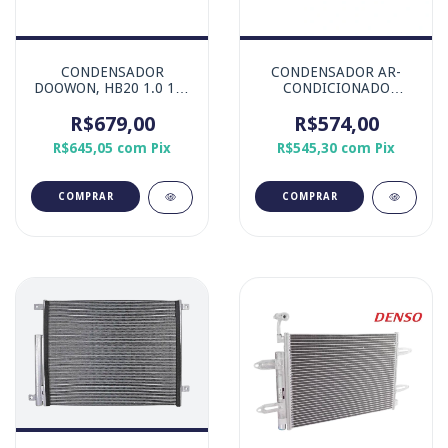
CONDENSADOR
CONDENSADOR AR-
DOOWON, HB20 1.0 12V
CONDICIONADO
KAPPA 2020-2024
RENAULT CLIO1.0 16V
ASPIRADO / 1.6 16V
R$679,00
D4D / KANGOO 1.6 16V
R$574,00
GAMMA 2020-2024
K4M
R$645,05
com
Pix
R$545,30
com
Pix
MOTOR ASPIRADO.