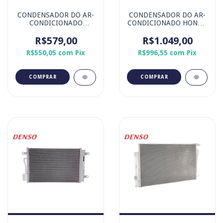
CONDENSADOR DO AR-
CONDENSADOR DO AR-
CONDICIONADO
CONDICIONADO HONDA
HYUNDAI HB20 MOTOR
HR-v 1.8 16V I-VTEC
ASPIRADO GAMMA E
R$579,00
R$1.049,00
MARCA DENSO
KAPPA ATÉ 2019
R$550,05
com
Pix
R$996,55
com
Pix