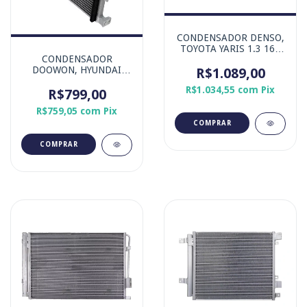
CONDENSADOR DENSO,
TOYOTA YARIS 1.3 16V
CONDENSADOR
2018-2025 / YARIS 1.5
DOOWON, HYUNDAI
R$1.089,00
16V 2018-2025
HB20 1.0 12V TGDI
R$1.034,55
com
Pix
2020-2025 MOTOR
R$799,00
TURBO
R$759,05
com
Pix