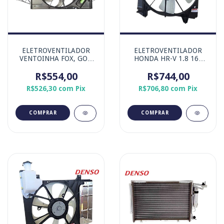
ELETROVENTILADOR
ELETROVENTILADOR
VENTOINHA FOX, GOL,
HONDA HR-V 1.8 16v
VOYAGE, SAVEIRO
LADO ESQUERDO
R$554,00
R$744,00
MOTORISTA
R$526,30
com
Pix
R$706,80
com
Pix