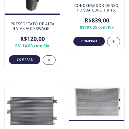
CONDENSADOR DENSO,
HONDA CIVIC 1.8 16V
2007-2011
R$839,00
PRESSOSTATO DE ALTA
R$797,05
com
Pix
4 VIAS VOLKSWAGEN
GOL G2, G3 E G4 -
MARCA DENSO
R$120,00
R$114,00
com
Pix