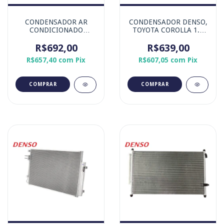
CONDENSADOR AR
CONDENSADOR DENSO,
CONDICIONADO
TOYOTA COROLLA 1.8
TOYOTA ETIOS
16v 2008-2019 / 2.0 16v
R$692,00
R$639,00
2008-2019
R$657,40
com
Pix
R$607,05
com
Pix