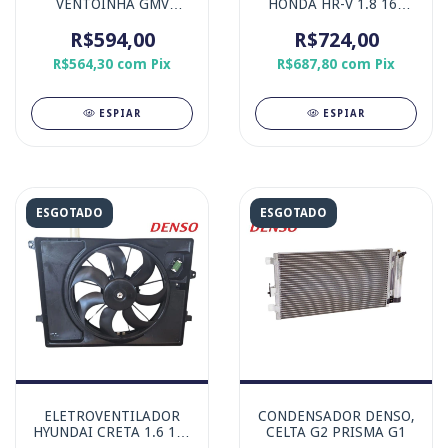
VENTOINHA GMV
HONDA HR-V 1.8 16v
HONDA NEW CIVIC 1.8
LADO DIREITO
16V G8 (LADO
R$594,00
R$724,00
PASSAGEIRO
MOTORISTA)
R$564,30
com
Pix
R$687,80
com
Pix
ESPIAR
ESPIAR
ESGOTADO
ESGOTADO
ELETROVENTILADOR
CONDENSADOR DENSO,
HYUNDAI CRETA 1.6 16v
CELTA G2 PRISMA G1