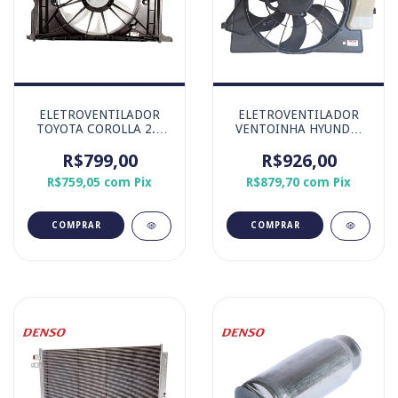
ELETROVENTILADOR
ELETROVENTILADOR
TOYOTA COROLLA 2.0
VENTOINHA HYUNDAI
16V 10ª GERAÇÃO / 11ª
HB20 2020 MOTOR
GERAÇÃO MARCA
R$799,00
R$926,00
ASPIRADO
DENSO
R$759,05
com
Pix
R$879,70
com
Pix