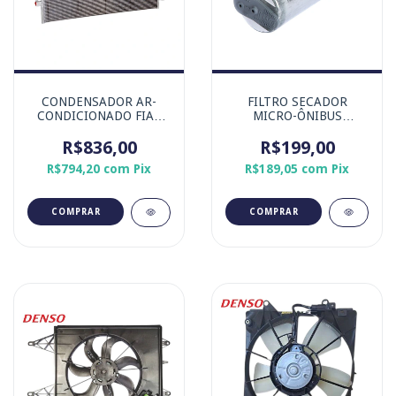
CONDENSADOR AR-
FILTRO SECADOR
CONDICIONADO FIAT
MICRO-ÔNIBUS
TORO JEEP RENEGADE
SISTEMA SD8 DENSO
R$836,00
1.8 16V FLEX
R$199,00
R$794,20
com
Pix
R$189,05
com
Pix