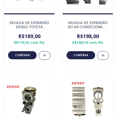
VÁLVULA DE EXPANSÃO
VÁLVULA DE EXPANSÃO
DENSO TOYOTA
DO AR-CONDICIONADO
COROLLA
HYUNDAI HB20 - MARCA
R$189,00
ORIGINAL DOOWON
R$198,00
R$179,55
com
Pix
R$188,10
com
Pix