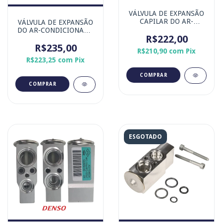
VÁLVULA DE EXPANSÃO
CAPILAR DO AR-
VÁLVULA DE EXPANSÃO
CONDICIONADO FIAT
DO AR-CONDICIONADO
UNO MITSUBISHI L200
R$222,00
FIAT IDEA PALIO SIENA
FORD CARGO - MARCA
STRADA - MARCA
R$235,00
R$210,90
com
Pix
ORIGINAL DENSO
ORIGINAL DENSO
R$223,25
com
Pix
ESGOTADO