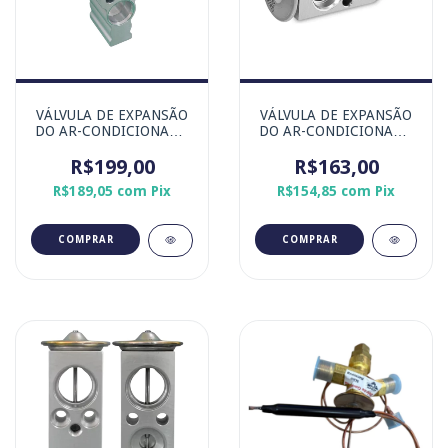
VÁLVULA DE EXPANSÃO
VÁLVULA DE EXPANSÃO
DO AR-CONDICIONADO
DO AR-CONDICIONADO
HONDA CITY e HR-V -
GOL PARATI SAVEIRO
MARCA ORIGINAL
R$199,00
GII GIII GIV - MARCA
R$163,00
DENSO
ORIGINAL DENSO
R$189,05
com
Pix
R$154,85
com
Pix