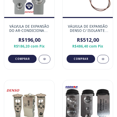
VÁLVULA DE EXPANSÃO
VÁLVULA DE EXPANSÃO
DO AR-CONDICIONADO
DENSO C/ ISOLANTE,
KOMATSU - MARCA
MODELO CAPILAR PARA
ORIGINAL DENSO
R$196,00
ÔNIBUS COM SISTEMA
R$512,00
DENSO LD8i
R$186,20
com
Pix
R$486,40
com
Pix