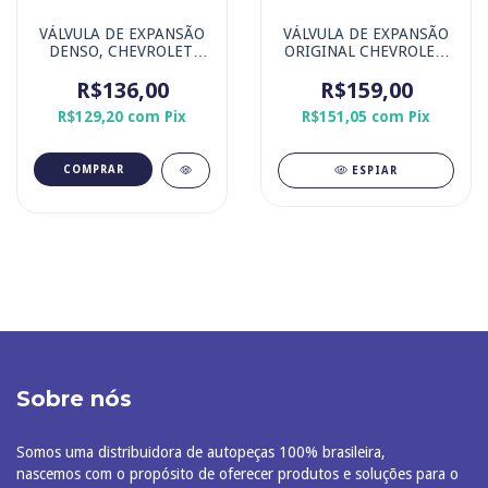
VÁLVULA DE EXPANSÃO
VÁLVULA DE EXPANSÃO
DENSO, CHEVROLET,
ORIGINAL CHEVROLET,
CITROËN, FIAT, JOHN
TRAILBLAZER / S10
DEERE, NISSAN,
R$136,00
R$159,00
PEUGEOT, RENAULT,
R$129,20
com
Pix
R$151,05
com
Pix
SCANIA, VOLKSWAGEN.
ESPIAR
Sobre nós
Somos uma distribuidora de autopeças 100% brasileira,
nascemos com o propósito de oferecer produtos e soluções para o