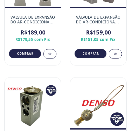
VÁLVULA DE EXPANSÃO
VÁLVULA DE EXPANSÃO
DO AR-CONDICIONADO
DO AR-CONDICIONADO
TOYOTA COROLLA -
MERCEDES ACCELO -
MARCA ORIGINAL
R$189,00
MARCA ORIGINAL
R$159,00
DENSO
DENSO
R$179,55
com
Pix
R$151,05
com
Pix