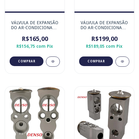
VÁLVULA DE EXPANSÃO
VÁLVULA DE EXPANSÃO
DO AR-CONDICIONADO
DO AR-CONDICIONADO
CHEVROLET COBALT
TOYOTA YARIS - MARCA
ONIX PRISMA SPIN.
R$165,00
ORIGINAL DENSO
R$199,00
R$156,75
com
Pix
R$189,05
com
Pix