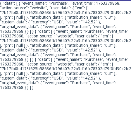
{ "data": [ { "event_name": "Purchase", "event_time": 1763379868,
"action_source": "website", "user_data": { "em": [
"7b17fb0bd173f625b58636fb796407c22b3d16fc78302d79f0fd30c2fc2
], "ph": [ null ] }, "attribution_data": { "attribution_share": "0.3" },
"custom_data": { "currency": "USD", "value": "142.52" },
"original_event_data": { "event_name": "Purchase", "event_time":
1763379868 } } ] }
{ "data": [ { "event_name": "Purchase", "event_time":
1763379868, "action_source": "website", "user_data": { "em": [
"7b17fb0bd173f625b58636fb796407c22b3d16fc78302d79f0fd30c2fc2
], "ph": [ null ] }, "attribution_data": { "attribution_share": "0.3" },
"custom_data": { "currency": "USD", "value": "142.52" },
"original_event_data": { "event_name": "Purchase", "event_time":
1763379868 } } ] }
{ "data": [ { "event_name": "Purchase", "event_time":
1763379868, "action_source": "website", "user_data": { "em": [
"7b17fb0bd173f625b58636fb796407c22b3d16fc78302d79f0fd30c2fc2
], "ph": [ null ] }, "attribution_data": { "attribution_share": "0.3" },
"custom_data": { "currency": "USD", "value": "142.52" },
"original_event_data": { "event_name": "Purchase", "event_time":
1763379868 } } ] }