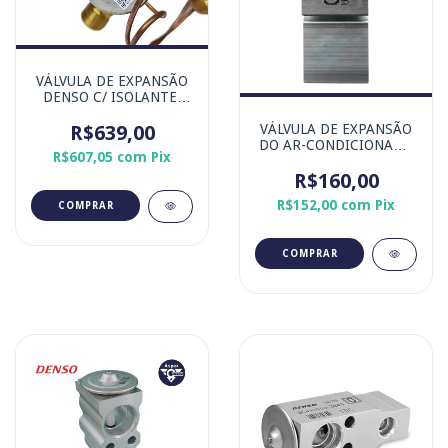
VÁLVULA DE EXPANSÃO
DENSO C/ ISOLANTE,
MODELO CAPILAR PARA
MICRO-ÔNIBUS COM
R$639,00
VÁLVULA DE EXPANSÃO
SISTEMA DENSO SD8 /
DO AR-CONDICIONADO
R$607,05
com
Pix
SD8i
TOYOTA ETIOS -
MARACA ORIGINAL
R$160,00
DENSO
R$152,00
com
Pix