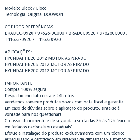
.
Modelo: Block / Bloco
Tecnologia: Original DOOWON
.
CÓDIGOS REFERÊNCIAS:
BRADCC-0920 / 97626-0C000 / BRADCC0920 / 976260C000 /
T41623-0920 / T416230920
.
APLICAÇÕES:
HYUNDAI HB20 2012 MOTOR ASPIRADO
HYUNDAI HB20S 2012 MOTOR ASPIRADO
HYUNDAI HB20X 2012 MOTOR ASPIRADO
.
IMPORTANTE:
Compra 100% segura
Despacho imediato em até 24h úteis
Vendemos somente produtos novos com nota fiscal e garantia
Em caso de dúvidas sobre a aplicação do produto, sinta-se à
vontade para nos questionar!
O nosso atendimento é de segunda a sexta das 8h às 17h (exceto
em feriados nacionais ou estaduais)
Efetue a instalação do produto exclusivamente com um técnico
especializado e certificado em sistemas de climatização automotiva.