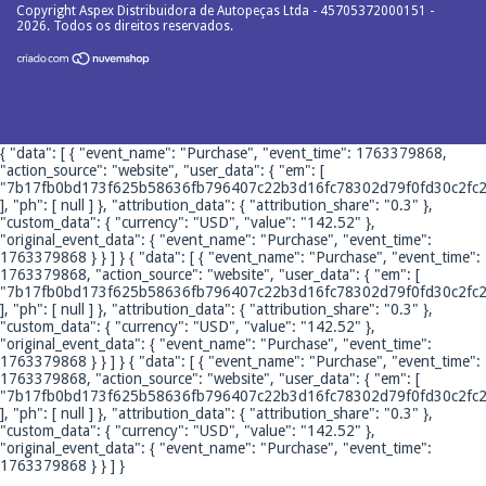
Copyright Aspex Distribuidora de Autopeças Ltda - 45705372000151 -
2026. Todos os direitos reservados.
{ "data": [ { "event_name": "Purchase", "event_time": 1763379868,
"action_source": "website", "user_data": { "em": [
"7b17fb0bd173f625b58636fb796407c22b3d16fc78302d79f0fd30c2fc2
], "ph": [ null ] }, "attribution_data": { "attribution_share": "0.3" },
"custom_data": { "currency": "USD", "value": "142.52" },
"original_event_data": { "event_name": "Purchase", "event_time":
1763379868 } } ] }
{ "data": [ { "event_name": "Purchase", "event_time":
1763379868, "action_source": "website", "user_data": { "em": [
"7b17fb0bd173f625b58636fb796407c22b3d16fc78302d79f0fd30c2fc2
], "ph": [ null ] }, "attribution_data": { "attribution_share": "0.3" },
"custom_data": { "currency": "USD", "value": "142.52" },
"original_event_data": { "event_name": "Purchase", "event_time":
1763379868 } } ] }
{ "data": [ { "event_name": "Purchase", "event_time":
1763379868, "action_source": "website", "user_data": { "em": [
"7b17fb0bd173f625b58636fb796407c22b3d16fc78302d79f0fd30c2fc2
], "ph": [ null ] }, "attribution_data": { "attribution_share": "0.3" },
"custom_data": { "currency": "USD", "value": "142.52" },
"original_event_data": { "event_name": "Purchase", "event_time":
1763379868 } } ] }