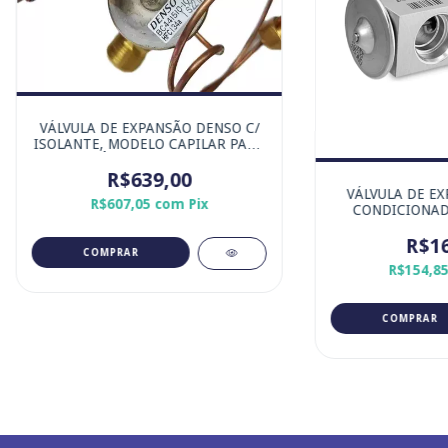
VÁLVULA DE EXPANSÃO DENSO C/
ISOLANTE, MODELO CAPILAR PARA
MICRO-ÔNIBUS COM SISTEMA
DENSO SD8 / SD8i
R$639,00
VÁLVULA DE EX
R$607,05
com
Pix
CONDICIONAD
SAVEIRO GII GI
ORIGINA
R$16
R$154,8