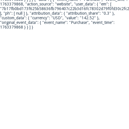
1763379868, "action_source": "website", "user_data": { "em": [
"7b17fb0bd173f625b58636fb796407c22b3d16fc78302d79f0fd30c2fc2
], "ph": [ null ] }, "attribution_data": { "attribution_share": "0.3" },
"custom_data": { "currency": "USD", "value": "142.52" },
"original_event_data": { "event_name": "Purchase", "event_time":
1763379868 } } ] }