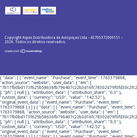
Copyright Aspex Distribuidora de Autopeças Ltda - 45705372000151 -
2026. Todos os direitos reservados.
{ "data": [ { "event_name": "Purchase", "event_time": 1763379868,
"action_source": "website", "user_data": { "em": [
"7b17fb0bd173f625b58636fb796407c22b3d16fc78302d79f0fd30c2fc2
], "ph": [ null ] }, "attribution_data": { "attribution_share": "0.3" },
"custom_data": { "currency": "USD", "value": "142.52" },
"original_event_data": { "event_name": "Purchase", "event_time":
1763379868 } } ] }
{ "data": [ { "event_name": "Purchase", "event_time":
1763379868, "action_source": "website", "user_data": { "em": [
"7b17fb0bd173f625b58636fb796407c22b3d16fc78302d79f0fd30c2fc2
], "ph": [ null ] }, "attribution_data": { "attribution_share": "0.3" },
"custom_data": { "currency": "USD", "value": "142.52" },
"original_event_data": { "event_name": "Purchase", "event_time":
1763379868 } } ] }
{ "data": [ { "event_name": "Purchase", "event_time":