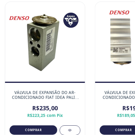
VÁLVULA DE EXPANSÃO DO AR-
VÁLVULA DE EX
CONDICIONADO FIAT IDEA PALIO
CONDICIONADO 
SIENA STRADA - MARCA ORIGINAL
MARCA ORIG
R$235,00
DENSO
R$19
R$223,25
com
Pix
R$189,0