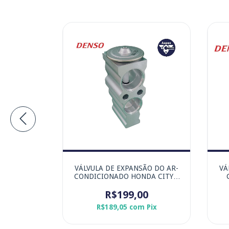
ÃO DO AR-
VÁLVULA DE EXPANSÃO DO AR-
VÁ
TOYOTA
CONDICIONADO HONDA CITY e
ORIGINAL
HR-V - MARCA ORIGINAL DENSO
PA
0
R$199,00
Pix
R$189,05
com
Pix