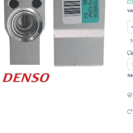
Ver
5
En
Nã