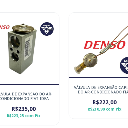
VÁLVULA DE EXPANSÃO CAP
DO AR-CONDICIONADO FI
LVULA DE EXPANSÃO DO AR-
UNO MITSUBISHI L200 FO
CONDICIONADO FIAT IDEA
CARGO - MARCA ORIGINA
R$222,00
LIO SIENA STRADA - MARCA
DENSO
ORIGINAL DENSO
R$235,00
R$210,90
com
Pix
R$223,25
com
Pix