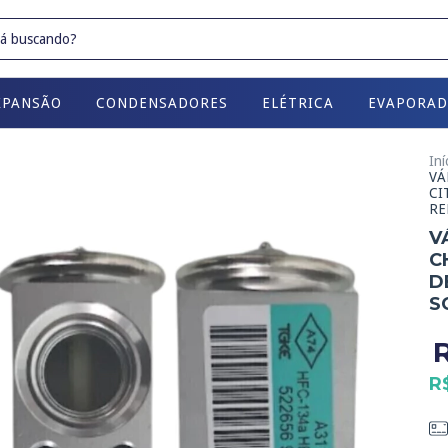
XPANSÃO
CONDENSADORES
ELÉTRICA
EVAPORAD
Iní
VÁ
CI
RE
V
C
D
S
R