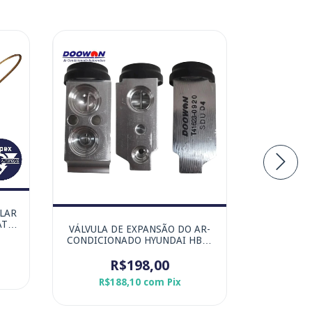
ILAR
AT
VÁLVULA DE EXPANSÃO DO AR-
VÁLVULA 
RD
CONDICIONADO HYUNDAI HB20
CONDIC
L
- MARCA ORIGINAL DOOWON
ACCELO 
R$198,00
R$188,10
com
Pix
R$