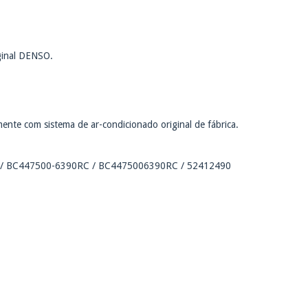
ginal DENSO.
nte com sistema de ar-condicionado original de fábrica.
 / BC447500-6390RC / BC4475006390RC / 52412490