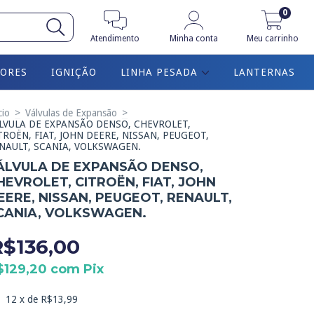
0
Atendimento
Minha conta
Meu carrinho
ORES
IGNIÇÃO
LINHA PESADA
LANTERNAS
cio
>
Válvulas de Expansão
>
LVULA DE EXPANSÃO DENSO, CHEVROLET,
TROËN, FIAT, JOHN DEERE, NISSAN, PEUGEOT,
NAULT, SCANIA, VOLKSWAGEN.
ÁLVULA DE EXPANSÃO DENSO,
HEVROLET, CITROËN, FIAT, JOHN
EERE, NISSAN, PEUGEOT, RENAULT,
CANIA, VOLKSWAGEN.
R$136,00
$129,20
com
Pix
12
x de
R$13,99