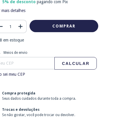
5% de desconto
pagando com Pix
 mais detalhes
8
em estoque
tregas para o CEP:
ALTERAR CEP
Meios de envio
CALCULAR
o sei meu CEP
Compra protegida
Seus dados cuidados durante toda a compra.
Trocas e devoluções
Se não gostar, você pode trocar ou devolver.