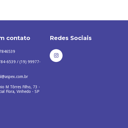
em contato
Redes Sociais
7846539
784-6539 / (19) 99977-
al@aspex.com.br
io M Tôrres Filho, 73 -
ial Flora, Vinhedo - SP