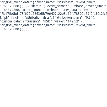
"original_event_data": { "event_name": "Purchase", "event_time":
1763379868 } } ] }
{ "data": [ { "event_name": "Purchase", "event_time":
1763379868, "action_source": "website", "user_data": { "em": [
"7b17fb0bd173f625b58636fb796407c22b3d16fc78302d79f0fd30c2fc2
], "ph": [ null ] }, "attribution_data": { "attribution_share": "0.3" },
"custom_data": { "currency": "USD", "value": "142.52" },
"original_event_data": { "event_name": "Purchase", "event_time":
1763379868 } } ] }