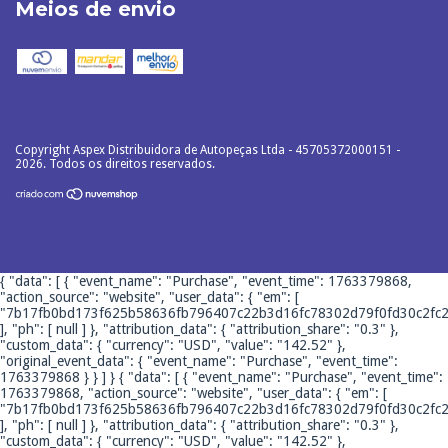
Meios de envio
Copyright Aspex Distribuidora de Autopeças Ltda - 45705372000151 -
2026. Todos os direitos reservados.
{ "data": [ { "event_name": "Purchase", "event_time": 1763379868,
"action_source": "website", "user_data": { "em": [
"7b17fb0bd173f625b58636fb796407c22b3d16fc78302d79f0fd30c2fc2
], "ph": [ null ] }, "attribution_data": { "attribution_share": "0.3" },
"custom_data": { "currency": "USD", "value": "142.52" },
"original_event_data": { "event_name": "Purchase", "event_time":
1763379868 } } ] }
{ "data": [ { "event_name": "Purchase", "event_time":
1763379868, "action_source": "website", "user_data": { "em": [
"7b17fb0bd173f625b58636fb796407c22b3d16fc78302d79f0fd30c2fc2
], "ph": [ null ] }, "attribution_data": { "attribution_share": "0.3" },
"custom_data": { "currency": "USD", "value": "142.52" },