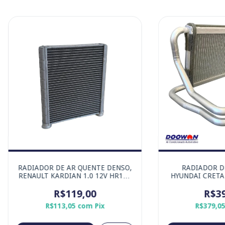
RADIADOR DE AR QUENTE DENSO,
RADIADOR D
RENAULT KARDIAN 1.0 12V HR10 /
HYUNDAI CRETA 1
TCE 2024-2027
2.0 16V 166CV
R$119,00
R$39
R$113,05
com
Pix
R$379,0