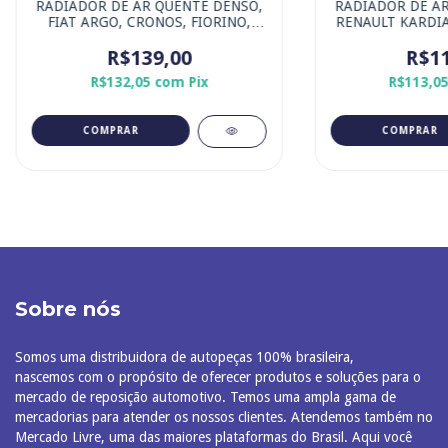
RADIADOR DE AR QUENTE DENSO,
RADIADOR DE AR
FIAT ARGO, CRONOS, FIORINO,
RENAULT KARDIAN
GRAND SIENA, MOBI, PALIO,
TCE 20
STRADA E UNO
R$139,00
R$11
R$132,05
com
Pix
R$113,0
Sobre nós
Somos uma distribuidora de autopeças 100% brasileira,
nascemos com o propósito de oferecer produtos e soluções para o
mercado de reposição automotivo. Temos uma ampla gama de
mercadorias para atender os nossos clientes. Atendemos também no
Mercado Livre, uma das maiores plataformas do Brasil. Aqui você