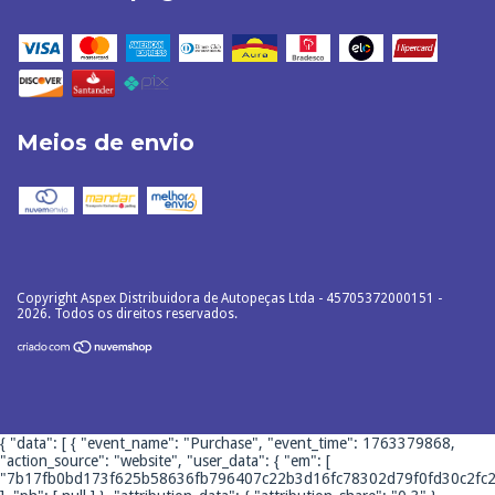
Meios de envio
Copyright Aspex Distribuidora de Autopeças Ltda - 45705372000151 -
2026. Todos os direitos reservados.
{ "data": [ { "event_name": "Purchase", "event_time": 1763379868,
"action_source": "website", "user_data": { "em": [
"7b17fb0bd173f625b58636fb796407c22b3d16fc78302d79f0fd30c2fc2