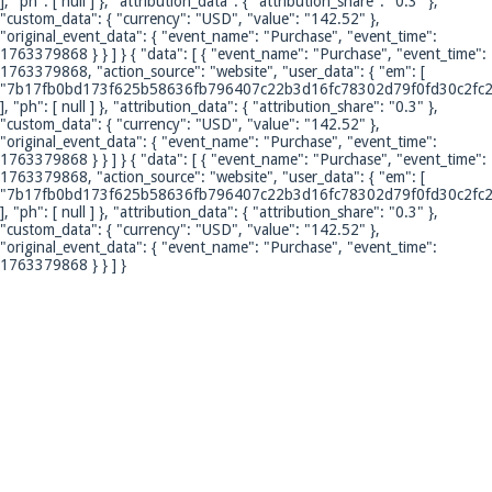
], "ph": [ null ] }, "attribution_data": { "attribution_share": "0.3" },
"custom_data": { "currency": "USD", "value": "142.52" },
"original_event_data": { "event_name": "Purchase", "event_time":
1763379868 } } ] }
{ "data": [ { "event_name": "Purchase", "event_time":
1763379868, "action_source": "website", "user_data": { "em": [
"7b17fb0bd173f625b58636fb796407c22b3d16fc78302d79f0fd30c2fc2
], "ph": [ null ] }, "attribution_data": { "attribution_share": "0.3" },
"custom_data": { "currency": "USD", "value": "142.52" },
"original_event_data": { "event_name": "Purchase", "event_time":
1763379868 } } ] }
{ "data": [ { "event_name": "Purchase", "event_time":
1763379868, "action_source": "website", "user_data": { "em": [
"7b17fb0bd173f625b58636fb796407c22b3d16fc78302d79f0fd30c2fc2
], "ph": [ null ] }, "attribution_data": { "attribution_share": "0.3" },
"custom_data": { "currency": "USD", "value": "142.52" },
"original_event_data": { "event_name": "Purchase", "event_time":
1763379868 } } ] }