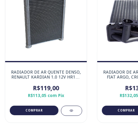
RADIADOR DE AR QUENTE DENSO,
RADIADOR DE AR
RENAULT KARDIAN 1.0 12V HR10 /
FIAT ARGO, CR
TCE 2024-2027
GRAND SIENA,
R$119,00
STRADA
R$13
R$113,05
com
Pix
R$132,0