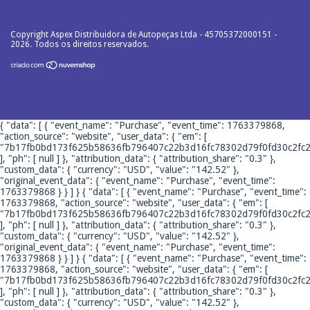
Copyright Aspex Distribuidora de Autopeças Ltda - 45705372000151 -
2026. Todos os direitos reservados.
{ "data": [ { "event_name": "Purchase", "event_time": 1763379868,
"action_source": "website", "user_data": { "em": [
"7b17fb0bd173f625b58636fb796407c22b3d16fc78302d79f0fd30c2fc2
], "ph": [ null ] }, "attribution_data": { "attribution_share": "0.3" },
"custom_data": { "currency": "USD", "value": "142.52" },
"original_event_data": { "event_name": "Purchase", "event_time":
1763379868 } } ] }
{ "data": [ { "event_name": "Purchase", "event_time":
1763379868, "action_source": "website", "user_data": { "em": [
"7b17fb0bd173f625b58636fb796407c22b3d16fc78302d79f0fd30c2fc2
], "ph": [ null ] }, "attribution_data": { "attribution_share": "0.3" },
"custom_data": { "currency": "USD", "value": "142.52" },
"original_event_data": { "event_name": "Purchase", "event_time":
1763379868 } } ] }
{ "data": [ { "event_name": "Purchase", "event_time":
1763379868, "action_source": "website", "user_data": { "em": [
"7b17fb0bd173f625b58636fb796407c22b3d16fc78302d79f0fd30c2fc2
], "ph": [ null ] }, "attribution_data": { "attribution_share": "0.3" },
"custom_data": { "currency": "USD", "value": "142.52" },