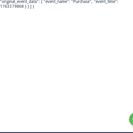
"original_event_data": { "event_name": "Purchase", "event_time":
1763379868 } } ] }