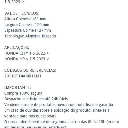
1.5 2023->
.
DADOS TÉCNICOS:
Altura Colmeia: 181 mm
Largura Colmeia: 120 mm
Espessura Colmeia: 27 mm
Tecnologia: Alumínio Brasado
.
APLICAÇÕES:
HONDA CITY 1.5 2022->
HONDA HR-v 1.5 2023->
.
CÓDIGOS DE REFERÊNCIAS:
79110T14AM011M1
.
IMPORTANTE:
Compra 100% segura
Despacho imediato em até 24h úteis
Vendemos somente produtos novos com nota fiscal e garantia
Em caso de dúvidas sobre a aplicação do produto, sinta-se à
vontade para nos questionar!
O nosso atendimento é de segunda a sexta das 8h às 18h (exceto
em feriados nacionais ou estaduais)