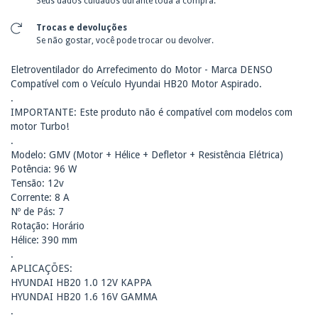
Seus dados cuidados durante toda a compra.
Trocas e devoluções
Se não gostar, você pode trocar ou devolver.
Eletroventilador do Arrefecimento do Motor - Marca DENSO
Compatível com o Veículo Hyundai HB20 Motor Aspirado.
.
IMPORTANTE: Este produto não é compatível com modelos com
motor Turbo!
.
Modelo: GMV (Motor + Hélice + Defletor + Resistência Elétrica)
Potência: 96 W
Tensão: 12v
Corrente: 8 A
Nº de Pás: 7
Rotação: Horário
Hélice: 390 mm
.
APLICAÇÕES:
HYUNDAI HB20 1.0 12V KAPPA
HYUNDAI HB20 1.6 16V GAMMA
.