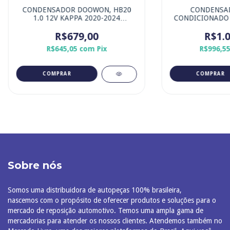
CONDENSADOR DOOWON, HB20
CONDENSAD
1.0 12V KAPPA 2020-2024
CONDICIONADO 
ASPIRADO / 1.6 16V GAMMA 2020-
16V I-VTEC 
2024 MOTOR ASPIRADO.
R$679,00
R$1.0
R$645,05
com
Pix
R$996,5
Sobre nós
Somos uma distribuidora de autopeças 100% brasileira,
nascemos com o propósito de oferecer produtos e soluções para o
mercado de reposição automotivo. Temos uma ampla gama de
mercadorias para atender os nossos clientes. Atendemos também no