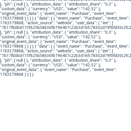
], "ph": [ null ] }, "attribution_data": { "attribution_share": "0.3" },
"custom_data": { "currency": "USD", "value": "142.52" },
"original_event_data": { "event_name": "Purchase", "event_time":
1763379868 } } ] }
{ "data": [ { "event_name": "Purchase", "event_time":
1763379868, "action_source": "website", "user_data": { "em": [
"7b17fb0bd173f625b58636fb796407c22b3d16fc78302d79f0fd30c2fc2
], "ph": [ null ] }, "attribution_data": { "attribution_share": "0.3" },
"custom_data": { "currency": "USD", "value": "142.52" },
"original_event_data": { "event_name": "Purchase", "event_time":
1763379868 } } ] }
{ "data": [ { "event_name": "Purchase", "event_time":
1763379868, "action_source": "website", "user_data": { "em": [
"7b17fb0bd173f625b58636fb796407c22b3d16fc78302d79f0fd30c2fc2
], "ph": [ null ] }, "attribution_data": { "attribution_share": "0.3" },
"custom_data": { "currency": "USD", "value": "142.52" },
"original_event_data": { "event_name": "Purchase", "event_time":
1763379868 } } ] }