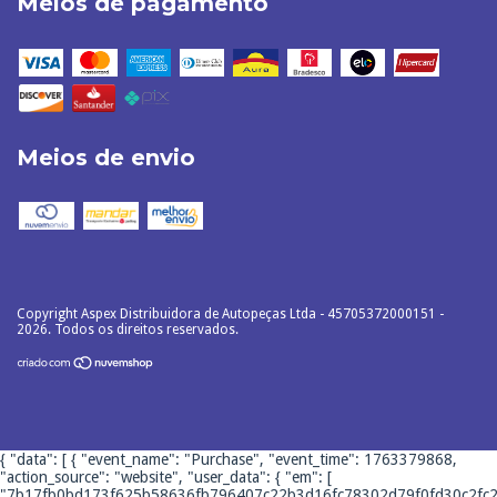
Meios de pagamento
Meios de envio
Copyright Aspex Distribuidora de Autopeças Ltda - 45705372000151 -
2026. Todos os direitos reservados.
{ "data": [ { "event_name": "Purchase", "event_time": 1763379868,
"action_source": "website", "user_data": { "em": [
"7b17fb0bd173f625b58636fb796407c22b3d16fc78302d79f0fd30c2fc2